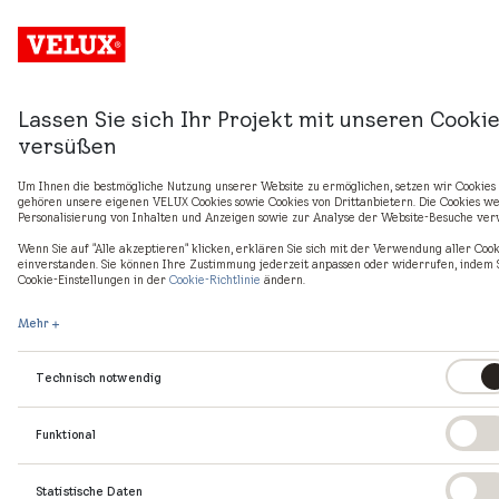
Anmelden
Lassen Sie sich Ihr Projekt mit unseren Cooki
Kommende Kurse
versüßen
Um Ihnen die bestmögliche Nutzung unserer Website zu ermöglichen, setzen wir Cookies 
gehören unsere eigenen VELUX Cookies sowie Cookies von Drittanbietern. Die Cookies w
Personalisierung von Inhalten und Anzeigen sowie zur Analyse der Website-Besuche ver
Termine
Kurs
Sprache
Dauer
Trainer
Wenn Sie auf "Alle akzeptieren" klicken, erklären Sie sich mit der Verwendung aller Cook
einverstanden. Sie können Ihre Zustimmung jederzeit anpassen oder widerrufen, indem 
2026-
2026-M02
Deutsch
1 Tag
Thomas
Cookie-Einstellungen in der
Cookie-Richtlinie
ändern.
08-25
Austausch
Senger
Dachfenster (1-
Mehr
tägig)
(Montageseminar
Technisch notwendig
)
TC1 u. Werkstatt,
Funktional
VELUX
Österreich, 2120
Wolkersdorf
Statistische Daten