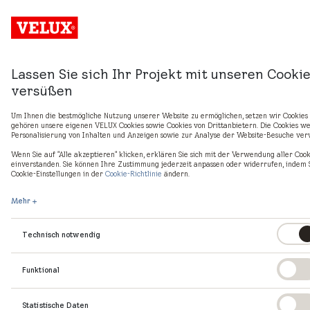
Anmelden
Lassen Sie sich Ihr Projekt mit unseren Cooki
Kurstermin - Details
versüßen
Um Ihnen die bestmögliche Nutzung unserer Website zu ermöglichen, setzen wir Cookies 
gehören unsere eigenen VELUX Cookies sowie Cookies von Drittanbietern. Die Cookies w
Kurs
Personalisierung von Inhalten und Anzeigen sowie zur Analyse der Website-Besuche ver
2026-M01 Basis Dachfenster, Austausch und
Wenn Sie auf "Alle akzeptieren" klicken, erklären Sie sich mit der Verwendung aller Cook
Sonnenschutz (2-tägig)
einverstanden. Sie können Ihre Zustimmung jederzeit anpassen oder widerrufen, indem 
Cookie-Einstellungen in der
Cookie-Richtlinie
ändern.
Kategorie
Montageseminar
Mehr
Sprache
Deutsch
Technisch notwendig
Beschreibung
Theorie und Praxis
Funktional
Montage von Dachfenstern im Neubau und
Bestand
Austausch von Dachfenstern
Statistische Daten